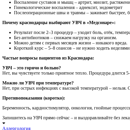
Воспаление суставов и мышц – артрит, миозит, растяжен
Гинекологические воспаления – аднексит, эндометрит
Послеоперационные швы и травмы – заживает быстрее, б
Почему краснодарцы выбирают УВЧ в «Медсонаре»:
Результат после 2–3 процедур – уходит боль, отёк, темпер
Без антибиотиков – снижаем нагрузку на организм.
Можно детям с первых месяцев жизни – никакого вреда.
Короткий курс – 5–8 сеансов – не нужно ходить неделями
Частые вопросы пациентов из Краснодара:
УВЧ – это горячо и больно?
Нет, вы чувствуете только приятное тепло. Процедура длится 5
Можно ли УВЧ при температуре?
Нет, при острых инфекциях с высокой температурой – нельзя. С
Противопоказания (коротко):
Беременность, кардиостимулятор, онкология, гнойные процессы 
Запишитесь на УВЧ прямо сейчас – и выздоравливайте без лек
Аллергология