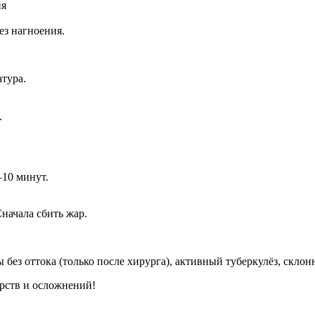
ия
ез нагноения.
атура.
.
–10 минут.
начала сбить жар.
без оттока (только после хирурга), активный туберкулёз, склон
арств и осложнений!