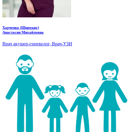
Харченко (Широких)
Анастасия Михайловна
Врач акушер-гинеколог, Врач-УЗИ