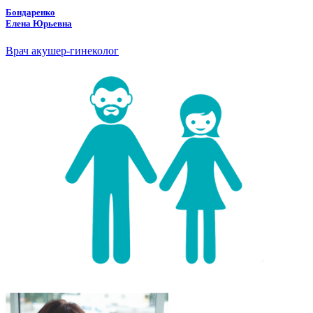
Бондаренко
Елена Юрьевна
Врач акушер-гинеколог