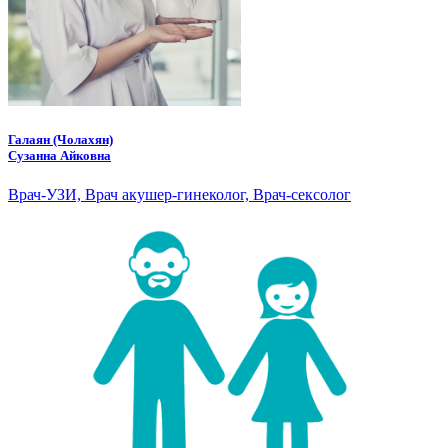
Галаян (Чолахян)
Сузанна Айковна
Врач-УЗИ, Врач акушер-гинеколог, Врач-сексолог