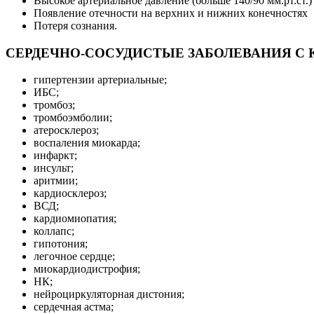
Высокое артериальное давление (больше 140/90 мм.рт.ст.)
Появление отечности на верхних и нижних конечностях
Потеря сознания.
СЕРДЕЧНО-СОСУДИСТЫЕ ЗАБОЛЕВАНИЯ С 
гипертензии артериальные;
ИБС;
тромбоз;
тромбоэмболии;
атеросклероз;
воспаления миокарда;
инфаркт;
инсульт;
аритмии;
кардиосклероз;
ВСД;
кардиомиопатия;
коллапс;
гипотония;
легочное сердце;
миокардиодистрофия;
НК;
нейроциркуляторная дистония;
сердечная астма;