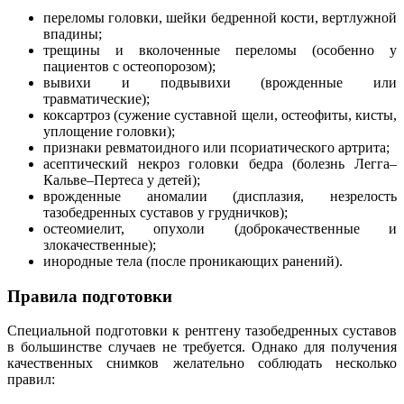
переломы головки, шейки бедренной кости, вертлужной
впадины;
трещины и вколоченные переломы (особенно у
пациентов с остеопорозом);
вывихи и подвывихи (врожденные или
травматические);
коксартроз (сужение суставной щели, остеофиты, кисты,
уплощение головки);
признаки ревматоидного или псориатического артрита;
асептический некроз головки бедра (болезнь Легга–
Кальве–Пертеса у детей);
врожденные аномалии (дисплазия, незрелость
тазобедренных суставов у грудничков);
остеомиелит, опухоли (доброкачественные и
злокачественные);
инородные тела (после проникающих ранений).
Правила подготовки
Специальной подготовки к рентгену тазобедренных суставов
в большинстве случаев не требуется. Однако для получения
качественных снимков желательно соблюдать несколько
правил: