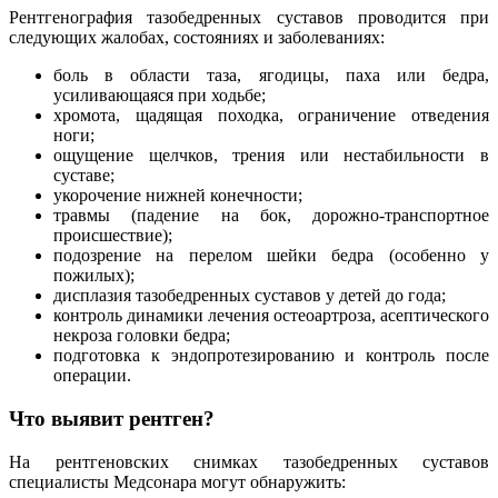
Рентгенография тазобедренных суставов проводится при
следующих жалобах, состояниях и заболеваниях:
боль в области таза, ягодицы, паха или бедра,
усиливающаяся при ходьбе;
хромота, щадящая походка, ограничение отведения
ноги;
ощущение щелчков, трения или нестабильности в
суставе;
укорочение нижней конечности;
травмы (падение на бок, дорожно-транспортное
происшествие);
подозрение на перелом шейки бедра (особенно у
пожилых);
дисплазия тазобедренных суставов у детей до года;
контроль динамики лечения остеоартроза, асептического
некроза головки бедра;
подготовка к эндопротезированию и контроль после
операции.
Что выявит рентген?
На рентгеновских снимках тазобедренных суставов
специалисты Медсонара могут обнаружить: