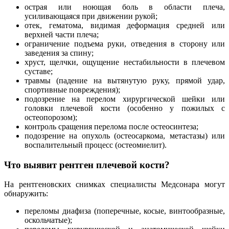
острая или ноющая боль в области плеча,
усиливающаяся при движении рукой;
отек, гематома, видимая деформация средней или
верхней части плеча;
ограничение подъема руки, отведения в сторону или
заведения за спину;
хруст, щелчки, ощущение нестабильности в плечевом
суставе;
травмы (падение на вытянутую руку, прямой удар,
спортивные повреждения);
подозрение на перелом хирургической шейки или
головки плечевой кости (особенно у пожилых с
остеопорозом);
контроль сращения перелома после остеосинтеза;
подозрение на опухоль (остеосаркома, метастазы) или
воспалительный процесс (остеомиелит).
Что выявит рентген плечевой кости?
На рентгеновских снимках специалисты Медсонара могут
обнаружить:
переломы диафиза (поперечные, косые, винтообразные,
оскольчатые);