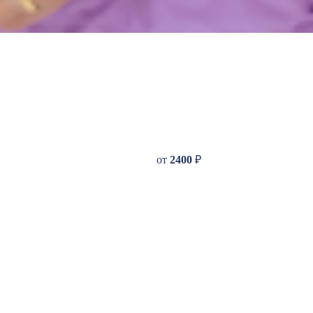
от
2400
₽