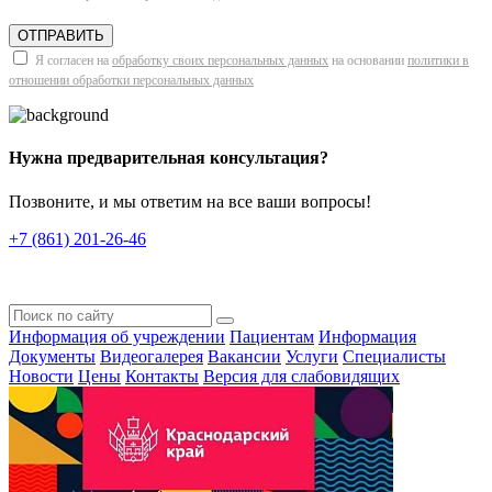
ОТПРАВИТЬ
Я согласен на
обработку своих персональных данных
на основании
политики в
отношении обработки персональных данных
Нужна предварительная консультация?
Позвоните, и мы ответим на все ваши вопросы!
+7 (861) 201-26-46
Информация об учреждении
Пациентам
Информация
Документы
Видеогалерея
Вакансии
Услуги
Специалисты
Новости
Цены
Контакты
Версия для слабовидящих